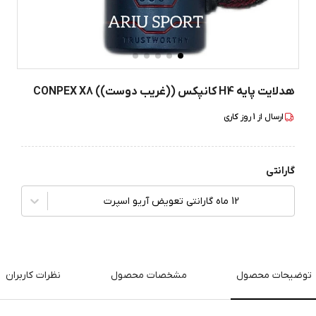
هدلایت پایه H4 کانپکس ((غریب دوست)) CONPEX X8
ارسال از
1
روز کاری
گارانتی
12 ماه گارانتی تعویض آریو اسپرت
توضیحات محصول
مشخصات محصول
نظرات کاربران