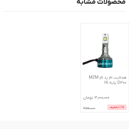
محصولات مشابه
هدلایت ام زد ام MZM
D300 پایه H1
3,000,000
تومان
18
% تخفیف
3,650,000