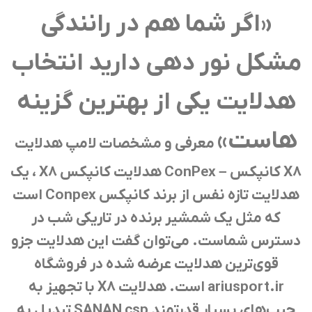
«اگر شما هم در رانندگی
مشکل نور دهی دارید انتخاب
هدلایت یکی از بهترین گزینه
هاست»
معرفی و مشخصات لامپ هدلایت
X8 کانپکس – ConPex هدلایت کانپکس X8 ، یک
هدلایت تازه نفس از برند کانپکس Conpex است
که مثل یک شمشیر برنده در تاریکی شب در
دسترس شماست. می‌توان گفت این هدلایت جزو
قوی‌ترین هدلایت عرضه شده در فروشگاه
ariusport.ir است. هدلایت X8 با تجهیز به
چیپ‌های بسیار قدرتمند SANAN csp تبدیل به